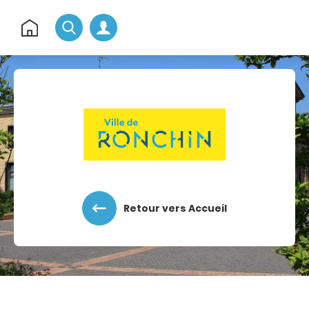
Rechercher
Retour
à
l'accueil
Accéder au menu
Accéder au contenu
Retour vers Accueil