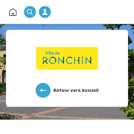
Rechercher
Retour
à
l'accueil
Accéder au menu
Accéder au contenu
Retour vers Accueil