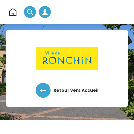
Rechercher
Retour
à
l'accueil
Accéder au menu
Accéder au contenu
Retour vers Accueil