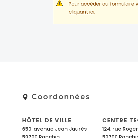
Pour accéder au formulaire 
cliquant ici
.
Coordonnées
Coordonnées
et
horaires
HÔTEL DE VILLE
CENTRE T
650, avenue Jean Jaurès
124, rue Roge
59790 Ronchin
59790 Ronchi