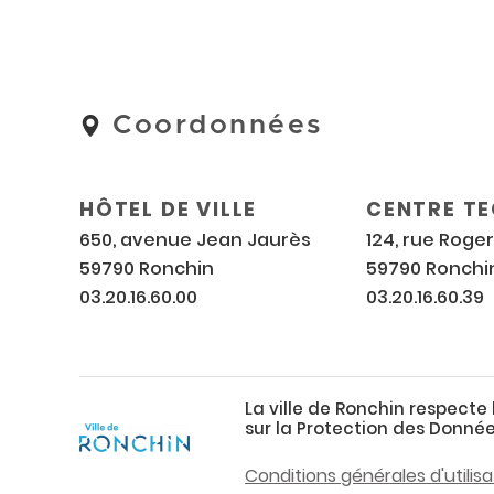
Coordonnées
Coordonnées
et
horaires
HÔTEL DE VILLE
CENTRE T
650, avenue Jean Jaurès
124, rue Roge
59790 Ronchin
59790 Ronchi
03.20.16.60.00
03.20.16.60.39
La ville de Ronchin respecte
sur la Protection des Donnée
Conditions générales d'utilisa