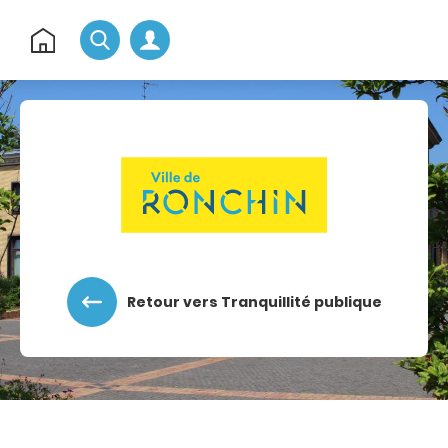
Rechercher
Retour
à
l'accueil
Accéder au menu
Accéder au contenu
Retour vers Tranquillité publique