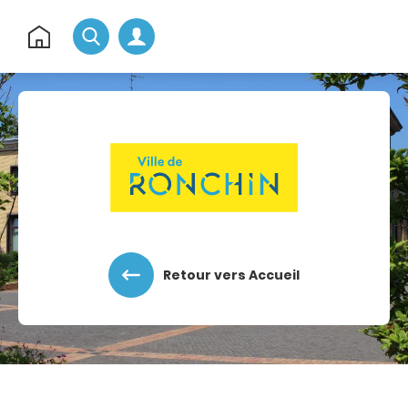
Rechercher
Retour
à
l'accueil
Accéder au menu
Accéder au contenu
Retour vers Accueil