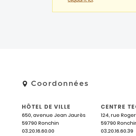
Coordonnées
Coordonnées
et
horaires
HÔTEL DE VILLE
CENTRE T
650, avenue Jean Jaurès
124, rue Roge
59790 Ronchin
59790 Ronchi
03.20.16.60.00
03.20.16.60.39