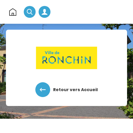
Rechercher
Retour
à
l'accueil
Accéder au menu
Accéder au contenu
Retour vers Accueil