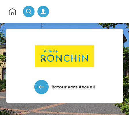
Rechercher
Retour
à
l'accueil
Accéder au menu
Accéder au contenu
Retour vers Accueil