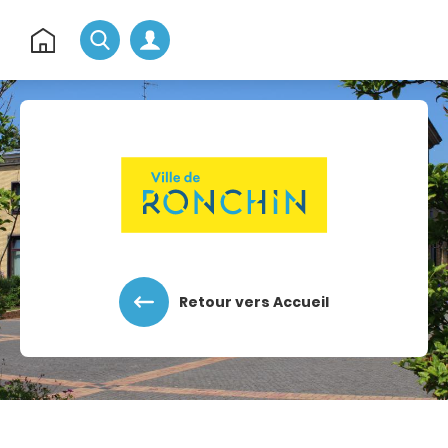
Rechercher
Retour
à
l'accueil
Accéder au menu
Accéder au contenu
Retour vers Accueil